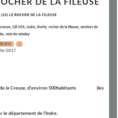
ROCHER DE LA FILEUSE
(23) LE ROCHER DE LA FILEUSE
,
,
,
,
,
 creuse
GR 654
indre
limite
rocher de la fileuse
sentiers de
,
ée
voie de vézelay
08.2015
…
Par DD17
nt de la Creuse, d'environ 500habitants (les
ec le département de l'Indre.