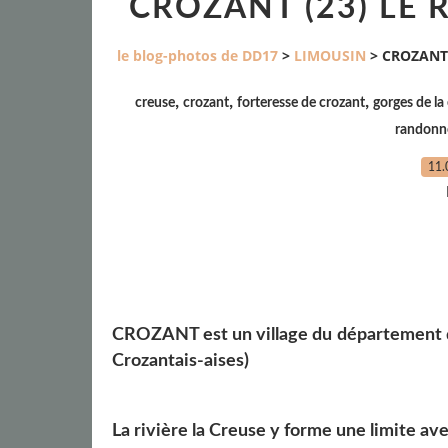
CROZANT (23) LE 
le blog-photos de DD17
>
LIMOUSIN
>
CROZANT 
,
,
,
creuse
crozant
forteresse de crozant
gorges de la
randonn
11.
CROZANT
est un village du départeme
Crozantais-aises)
La rivière la Creuse y forme une limite av