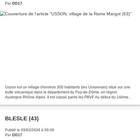
Par
DD17
Usson est un village d'environ 300 habitants (les Ussonnais) situé sur une
butte volcanique dans le département du Puy-de-Dôme, en région
Auvergne-Rhône-Alpes. Il est classé parmi les PBVF Au début du 14ème
siècle, la forteresse d'Usson , réputée imprenable...
BLESLE (43)
Publié le 09/02/2026 à 00:00
Par
DD17