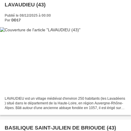
LAVAUDIEU (43)
Publié le 08/12/2025 à 00:00
Par
DD17
LAVAUDIEU est un village médiéval d'environ 250 habitants (les Lavadéens
) situé dans le département de la Haute-Loire, en région Auvergne-Rhône-
Alpes. Bâti autour d'une ancienne abbaye fondée en 1057, il est érigé sur
les rives de la Tenouire, affluent...
BASILIQUE SAINT-JULIEN DE BRIOUDE (43)