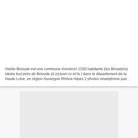
Vieille-Brioude est une commune d'environ 1200 habitants (les Brivadois)
située tout près de Brioude (à (re)voir ici et là ) dans le département de la
Haute-Loire, en région Auvergne-Rhône-Alpes 2 photos smartphone pas de
recul .... Vieille-Brioude fut...