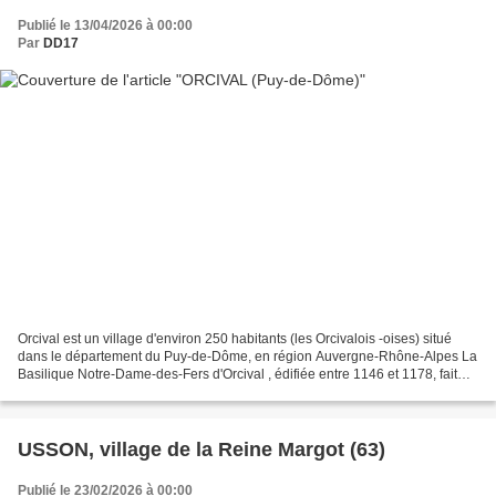
Publié le 13/04/2026 à 00:00
Par
DD17
Orcival est un village d'environ 250 habitants (les Orcivalois -oises) situé
dans le département du Puy-de-Dôme, en région Auvergne-Rhône-Alpes La
Basilique Notre-Dame-des-Fers d'Orcival , édifiée entre 1146 et 1178, fait
l'objet d'un classement au titre...
USSON, village de la Reine Margot (63)
Publié le 23/02/2026 à 00:00