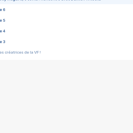
e 6
e 5
e 4
e 3
s créatrices de la VF !
e 2
e 1
e Mektoub My Love arrive enfin ! Rencontre avec Shaïn Boumedine et Sal
i : après Toni en famille
elle réalise le bouleversant Dites lui que je l'aime
ais ! Rencontre autour de Vie privée de Rebecca Zlotowski
 de Marguerite, Grave... Rencontre avec Ella Rumpf