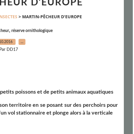
HEUR D'EUROPE
INSECTES
>
MARTIN-PÊCHEUR D'EUROPE
,
cheur
réserve ornithologique
10.2016
…
Par DD17
 petits poissons et de petits animaux aquatiques
r son territoire en se posant sur des perchoirs pour
'un vol stationnaire et plonge alors à la verticale