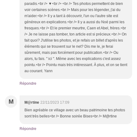
paradis.<br /> ▼<br /> <br /> Tes photos permettent de bien
voir certaines scènes.<br /> Mais pour les légender, j'ai du
m'aider.<br /> Il y a tant à découvrir, l'un ou l'autre site est
généreux en explications.<br /> Il y a aussi du Noé parmi les
fresques.<br /> Et le premier meurtre, Caen et Abel, frères.<br
/> Je ne laisse pas tomber, ton article est si précieux.<br /> On
fait quoi? J'utilise tes photos, et je refais un billet d'après les
éléments qui se trouvent sur le net? Dis me le, je ferai
sûrement, mais pas forcément pour publication.<br /> Ou
alors, tu fais. " ici ". Même avec les explications c'est assez
pointu.<br /> Pointu mais très intéressant. À plus, et on se tient
au courant. Yann
Répondre
M
M@rtine
22/11/2023 17:09
Bien agréable ce village avec un beau patrimoine tes photos
sont très belles<br /> Bonne soirée Bises<br /> M@rtine
Répondre