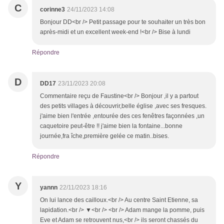
C
corinne3
24/11/2023 14:08
Bonjour DD<br /> Petit passage pour te souhaiter un très bon
après-midi et un excellent week-end !<br /> Bise à lundi
Répondre
D
DD17
23/11/2023 20:08
Commentaire reçu de Faustine<br /> Bonjour ,il y a partout
des petits villages à découvrir,belle église ,avec ses fresques.
j'aime bien l'entrée ,entourée des ces fenêtres façonnées ,un
caquetoire peut-être !! j'aime bien la fontaine...bonne
journée,fra îche,première gelée ce matin..bises.
Répondre
Y
yannn
22/11/2023 18:16
On lui lance des cailloux.<br /> Au centre Saint Etienne, sa
lapidation.<br /> ▼<br /> <br /> Adam mange la pomme, puis
Eve et Adam se retrouvent nus,<br /> ils seront chassés du