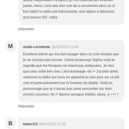
quelle magnifiques fresques, je n'en avait jamais entendu
parler, merci, c'est rare d'en voir de si anciennes dans un si
bon état!!! la vidéo est intéressante, une région à découvrir.
gros bisous DD. cathy
Répondre
M
maite-corsinette
20/11/2023 11:45
Excellent article qui m'a fait voyager dans ce coin lointain que
je ne connais pas encore. J'aime beaucoup l'église mais je
regrette que les fresques ne soient pas restaurées. Je sais
que cela coûte très cher, c'est dommage.<br /> J'ai bien aimé
visionner la vidéo qui nous en apprend un peu plus sur ce joli
coin et particulièrement sur la fontaine du diable. Voilà un
personnage que je n'aurais pas aimé rencontrer sur mon
chemin (sourire).<br /> Bonne semaine Dédée, bises, à +++ !
Répondre
B
bebert33
20/11/2023 11:01