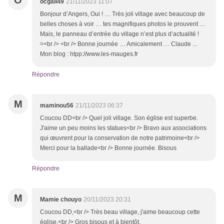
O
ocgall49
21/11/2023 11:07
Bonjour d’Angers, Oui ! … Très joli village avec beaucoup de
belles choses à voir … tes magnifiques photos le prouvent …
Mais, le panneau d’entrée du village n’est plus d’actualité !
≈<br /> <br /> Bonne journée … Amicalement … Claude ...
Mon blog : htpp://www.les-mauges.fr
Répondre
M
maminou56
21/11/2023 06:37
Coucou DD<br /> Quel joli village. Son église est superbe.
J'aime un peu moins les statues<br /> Bravo aux associations
qui œuvrent pour la conservation de notre patrimoine<br />
Merci pour la ballade<br /> Bonne journée. Bisous
Répondre
M
Mamie chouyo
20/11/2023 20:31
Coucou DD,<br /> Très beau village, j'aime beaucoup cette
église.<br /> Gros bisous et à bientôt.