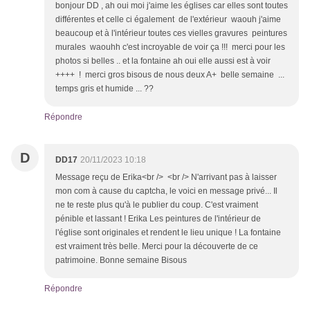
bonjour DD , ah oui moi j'aime les églises car elles sont toutes
différentes et celle ci également de l'extérieur waouh j'aime
beaucoup et à l'intérieur toutes ces vielles gravures peintures
murales waouhh c'est incroyable de voir ça !!! merci pour les
photos si belles .. et la fontaine ah oui elle aussi est à voir
++++ ! merci gros bisous de nous deux A+ belle semaine ...
temps gris et humide ... ??
Répondre
D
DD17
20/11/2023 10:18
Message reçu de Erika<br /> <br /> N'arrivant pas à laisser
mon com à cause du captcha, le voici en message privé... Il
ne te reste plus qu'à le publier du coup. C'est vraiment
pénible et lassant ! Erika Les peintures de l'intérieur de
l'église sont originales et rendent le lieu unique ! La fontaine
est vraiment très belle. Merci pour la découverte de ce
patrimoine. Bonne semaine Bisous
Répondre