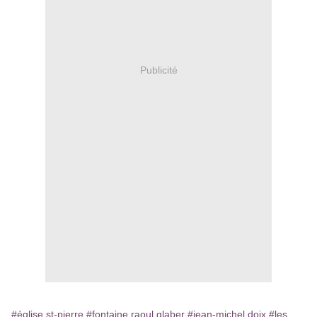
Publicité
#église st-pierre
#fontaine raoul glaber
#jean-michel doix
#les