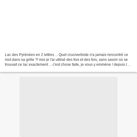
Lac des Pyrénées en 2 lettres ... Quel cruciverbiste n'a jamais rencontré ce
mot dans sa grille ?! moi je l'ai utilisé des fois et des fois, sans savoir où se
trouvait ce lac exactement ... c'est chose faite, je vous y emmène ! depuis les
granges d'Astau,...