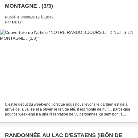
MONTAGNE . (3/3)
Publié le 04/09/2012 à 18:49
Par
DD17
C'est le début du week-end, lorsque nous nous levons le gardien est déjà
arrivé de la vallée et a ouvert le refuge été, il est monté de nuit ... parce-que
pour ce week-end il a une réservation de 50 personnes, ça sent bon la
cuisine jusque dehors déjà...
RANDONNÉE AU LAC D'ESTAENS (IBÕN DE