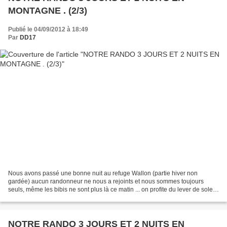
MONTAGNE . (2/3)
Publié le 04/09/2012 à 18:49
Par
DD17
Nous avons passé une bonne nuit au refuge Wallon (partie hiver non
gardée) aucun randonneur ne nous a rejoints et nous sommes toujours
seuls, même les bibis ne sont plus là ce matin ... on profite du lever de soleil
et des environs, c'est le grand calme...
NOTRE RANDO 3 JOURS ET 2 NUITS EN