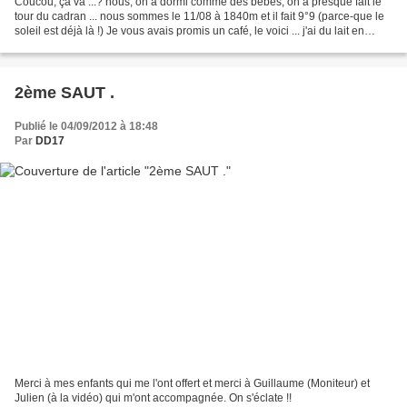
Coucou, ça va ...? nous, on a dormi comme des bébés, on a presque fait le
tour du cadran ... nous sommes le 11/08 à 1840m et il fait 9°9 (parce-que le
soleil est déjà là !) Je vous avais promis un café, le voici ... j'ai du lait en
poudre bien sûr, jamais...
2ème SAUT .
Publié le 04/09/2012 à 18:48
Par
DD17
Merci à mes enfants qui me l'ont offert et merci à Guillaume (Moniteur) et
Julien (à la vidéo) qui m'ont accompagnée. On s'éclate !!