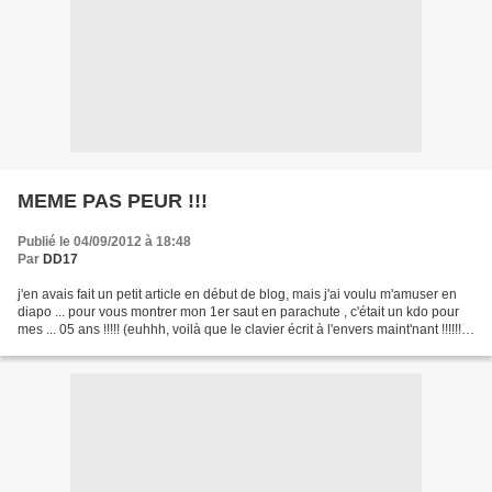
MEME PAS PEUR !!!
Publié le 04/09/2012 à 18:48
Par
DD17
j'en avais fait un petit article en début de blog, mais j'ai voulu m'amuser en
diapo ... pour vous montrer mon 1er saut en parachute , c'était un kdo pour
mes ... 05 ans !!!!! (euhhh, voilà que le clavier écrit à l'envers maint'nant !!!!!! )
Saut en tandem,...