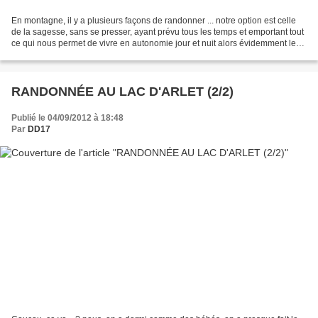
En montagne, il y a plusieurs façons de randonner ... notre option est celle
de la sagesse, sans se presser, ayant prévu tous les temps et emportant tout
ce qui nous permet de vivre en autonomie jour et nuit alors évidemment le
sac est gros et lourd,...
RANDONNÉE AU LAC D'ARLET (2/2)
Publié le 04/09/2012 à 18:48
Par
DD17