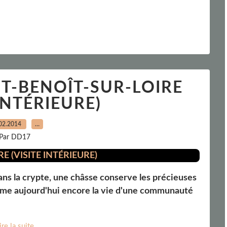
NT-BENOÎT-SUR-LOIRE
 INTÉRIEURE)
02.2014
…
Par DD17
ans la crypte, une châsse conserve les précieuses
thme aujourd'hui encore la vie d'une communauté
ire la suite