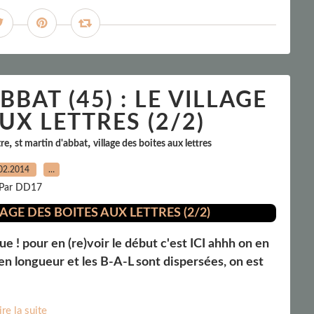
BAT (45) : LE VILLAGE
UX LETTRES (2/2)
,
,
tre
st martin d'abbat
village des boites aux lettres
02.2014
…
Par DD17
ue ! pour en (re)voir le début c'est ICI ahhh on en
ut en longueur et les B-A-L sont dispersées, on est
ire la suite