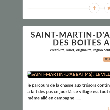
SAINT-MARTIN-D'AB
DES BOITES A
,
,
,
créativité
loiret
originalité
région cen
05.
le parcours de la chasse aux trésors contin
a fait des pas ce jour là, ce village est to
même allé en campagne ......
L