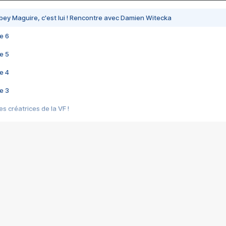
bey Maguire, c'est lui ! Rencontre avec Damien Witecka
e 6
e 5
e 4
e 3
s créatrices de la VF !
e 2
e 1
e Mektoub My Love arrive enfin ! Rencontre avec Shaïn Boumedine et Sal
i : après Toni en famille
elle réalise le bouleversant Dites lui que je l'aime
ais ! Rencontre autour de Vie privée de Rebecca Zlotowski