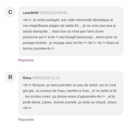
C
canelle56
05/05/2010 09:08
<br /> Je reste partagée par cette immensité désertique et
ces magnifiques plages de sable fin..., je ne crois pas que je
serais tranquille ... mais bon ce n'est que l'avis d'une
personne qui n' a<br /> pas bougé beaucoup....merci pour ce
partage Andrée , je voyage avec toi<br /> <br /> <br /> bises et
bonne journée<br />
Répondre
R
Rima
05/05/2010 11:15
<br /> Bonjour ,je viens prendre un peu de soleil ,car ici c'est
gla-gla...la couleur de l'eau, menthe à l'eau , et le sable si fin
.. les écoles roses ça donne envie d'apprendre<br /> ...et la
porte bleue ,j'aime...bonne journée ,je reste au chaud...bises.
<br />
Répondre