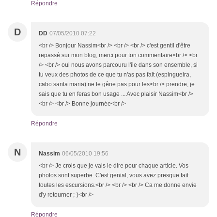
Répondre
D
DD
07/05/2010 07:22
<br /> Bonjour Nassim<br /> <br /> <br /> c'est gentil d'être
repassé sur mon blog, merci pour ton commentaire<br /> <br
/> <br /> oui nous avons parcouru l'île dans son ensemble, si
tu veux des photos de ce que tu n'as pas fait (espingueira,
cabo santa maria) ne te gêne pas pour les<br /> prendre, je
sais que tu en feras bon usage ... Avec plaisir Nassim<br />
<br /> <br /> Bonne journée<br />
Répondre
N
Nassim
06/05/2010 19:56
<br /> Je crois que je vais le dire pour chaque article. Vos
photos sont superbe. C'est genial, vous avez presque fait
toutes les escursions.<br /> <br /> <br /> Ca me donne envie
d'y retourner ;-)<br />
Répondre