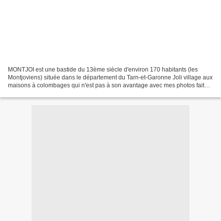
MONTJOI est une bastide du 13ème siècle d'environ 170 habitants (les
Montjoviens) située dans le département du Tarn-et-Garonne Joli village aux
maisons à colombages qui n'est pas à son avantage avec mes photos faites
en hiver, il faut l'imaginer à la...