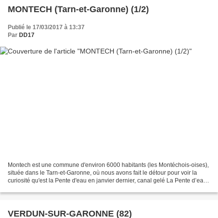
MONTECH (Tarn-et-Garonne) (1/2)
Publié le 17/03/2017 à 13:37
Par
DD17
Montech est une commune d'environ 6000 habitants (les Montéchois-oises),
située dans le Tarn-et-Garonne, où nous avons fait le détour pour voir la
curiosité qu'est la Pente d'eau en janvier dernier, canal gelé La Pente d’eau
de Montech est un ascenseur...
VERDUN-SUR-GARONNE (82)