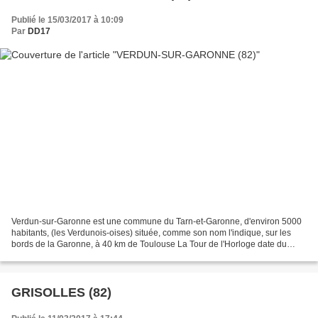
Publié le 15/03/2017 à 10:09
Par
DD17
Verdun-sur-Garonne est une commune du Tarn-et-Garonne, d'environ 5000
habitants, (les Verdunois-oises) située, comme son nom l'indique, sur les
bords de la Garonne, à 40 km de Toulouse La Tour de l'Horloge date du
14ème siècle La Mairie et en face, la...
GRISOLLES (82)