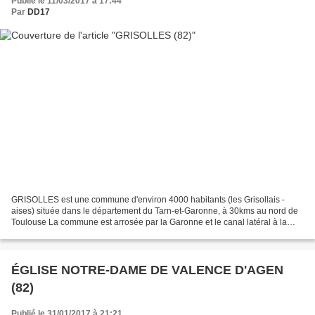
Publié le 11/03/2017 à 17:44
Par
DD17
GRISOLLES est une commune d'environ 4000 habitants (les Grisollais -
aises) située dans le département du Tarn-et-Garonne, à 30kms au nord de
Toulouse La commune est arrosée par la Garonne et le canal latéral à la
Garonne, à contre-jour et gelé ! (photos...
ÉGLISE NOTRE-DAME DE VALENCE D'AGEN
(82)
Publié le 31/01/2017 à 21:21