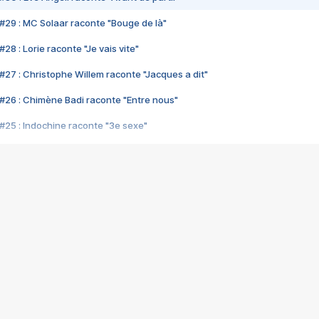
#29 : MC Solaar raconte "Bouge de là"
28 : Lorie raconte "Je vais vite"
#27 : Christophe Willem raconte "Jacques a dit"
#26 : Chimène Badi raconte "Entre nous"
#25 : Indochine raconte "3e sexe"
#24 : Zaho raconte "C'est chelou"
#23 : Patrick Bruel raconte "Au café des délices"
#22 : Kyo raconte "Le chemin"
#21 : Nolwenn Leroy raconte "Cassé"
#20 : Patrick Hernandez raconte "Born to be alive"
#19 : Lorie raconte "Près de moi"
#18 : Michael Jones raconte "A nos actes manqués" (avec Jean-Jacque