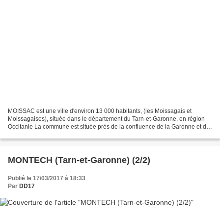
MOISSAC est une ville d'environ 13 000 habitants, (les Moissagais et
Moissagaises), située dans le département du Tarn-et-Garonne, en région
Occitanie La commune est située près de la confluence de la Garonne et du
Tarn sur le canal de Garonne, à ne pas...
MONTECH (Tarn-et-Garonne) (2/2)
Publié le 17/03/2017 à 18:33
Par
DD17