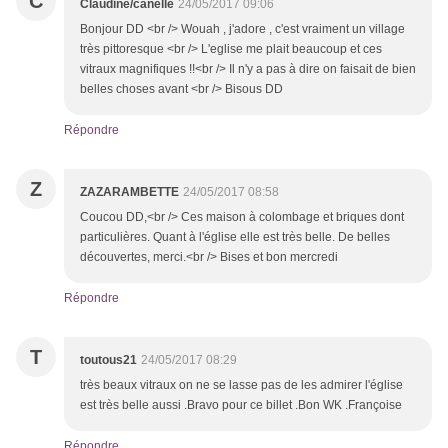
C
Claudine/canelle
24/05/2017 09:06
Bonjour DD <br /> Wouah , j'adore , c'est vraiment un village
très pittoresque <br /> L'eglise me plait beaucoup et ces
vitraux magnifiques !!<br /> Il n'y a pas à dire on faisait de bien
belles choses avant <br /> Bisous DD
Répondre
Z
ZAZARAMBETTE
24/05/2017 08:58
Coucou DD,<br /> Ces maison à colombage et briques dont
particulières. Quant à l'église elle est très belle. De belles
découvertes, merci.<br /> Bises et bon mercredi
Répondre
T
toutous21
24/05/2017 08:29
très beaux vitraux on ne se lasse pas de les admirer l'église
est très belle aussi .Bravo pour ce billet .Bon WK .Françoise
Répondre