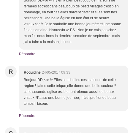
Bonjour DD<br /> Il y en a bien beaucoup de maisons de
fermées et c'est dans beaucoup de petits villages c'est bien
dommage, en tout cas elles doivent dater et elles sont très
belles<br /> Une belle église en bon état et de beaux
vitraux<br /> Je te souhaite une bonne journée et une bonne
fin de semaine, bisous<br /> PS : Non je ne vais pas chez
mon fils nous irons la dernière semaine de septembre, mais
j'ai a faire à la maison, bisous
Répondre
R
Roguidine
24/05/2017 09:33
Bonjour DD,<br /> Elles sont belles ces maisons de cette
région ! j'aime cette brique;elle donne une belle couleur !!
cette seconde église est bienentretenue aussi, de beaux
vitraux !!Passe une bonne journée, il faut profiter du beau
temps !! bisous
Répondre