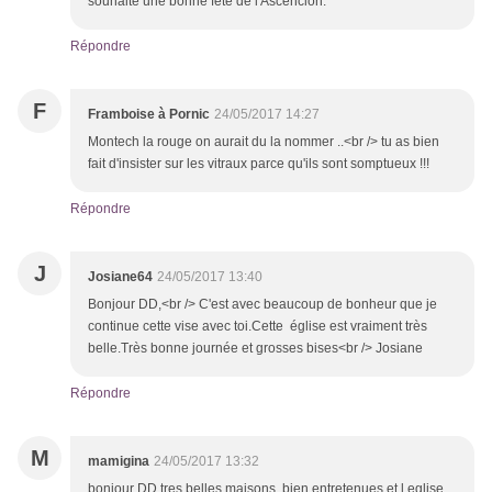
souhaite une bonne fete de l'Ascencion.
Répondre
F
Framboise à Pornic
24/05/2017 14:27
Montech la rouge on aurait du la nommer ..<br /> tu as bien
fait d'insister sur les vitraux parce qu'ils sont somptueux !!!
Répondre
J
Josiane64
24/05/2017 13:40
Bonjour DD,<br /> C'est avec beaucoup de bonheur que je
continue cette vise avec toi.Cette église est vraiment très
belle.Très bonne journée et grosses bises<br /> Josiane
Répondre
M
mamigina
24/05/2017 13:32
bonjour DD tres belles maisons bien entretenues et l eglise