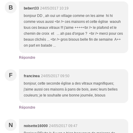
B
bebert33
24/05/2017 10:19
bonjour DD , ah oui un village comme on les aime hi hi
comme vous aussi <br /> ces maisons et cette église waouh
tous ces beaux vitraux !!! j'aime ++++<br /> le plafond et le
chemin de croix et ... ah pas d'orgue ? <br /> merci pour ces
beaux clichés ... <br /> gros bisous belle fin de semaine A++
on part en balade ...
Répondre
F
francinea
24/05/2017 09:50
bonjour, cette seconde église a des vitraux magnifiques;
j'aime aussi ces maisons à pans de bois, avec leurs belles
couleurs; je te souhaite une bonne journée, bisous
Répondre
N
noisette16000
24/05/2017 09:47