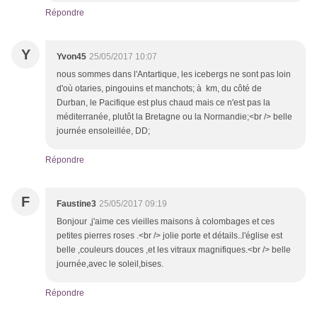
Répondre
Y
Yvon45
25/05/2017 10:07
nous sommes dans l'Antartique, les icebergs ne sont pas loin
d'où otaries, pingouins et manchots; à km, du côté de
Durban, le Pacifique est plus chaud mais ce n'est pas la
méditerranée, plutôt la Bretagne ou la Normandie;<br /> belle
journée ensoleillée, DD;
Répondre
F
Faustine3
25/05/2017 09:19
Bonjour ,j'aime ces vieilles maisons à colombages et ces
petites pierres roses .<br /> jolie porte et détails..l'église est
belle ,couleurs douces ,et les vitraux magnifiques.<br /> belle
journée,avec le soleil,bises.
Répondre