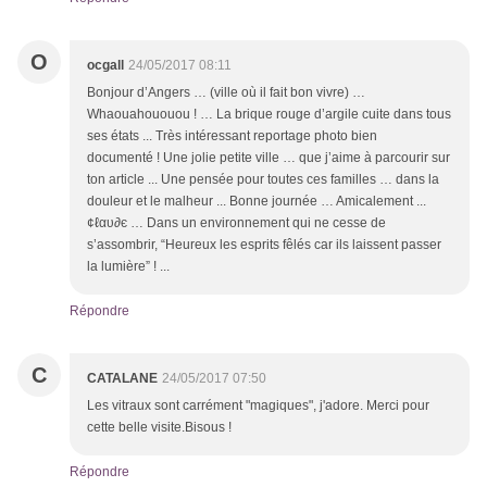
O
ocgall
24/05/2017 08:11
Bonjour d’Angers … (ville où il fait bon vivre) …
Whaouahououou ! … La brique rouge d’argile cuite dans tous
ses états ... Très intéressant reportage photo bien
documenté ! Une jolie petite ville … que j’aime à parcourir sur
ton article ... Une pensée pour toutes ces familles … dans la
douleur et le malheur ... Bonne journée … Amicalement ...
¢ℓαυ∂є … Dans un environnement qui ne cesse de
s’assombrir, “Heureux les esprits fêlés car ils laissent passer
la lumière” ! ...
Répondre
C
CATALANE
24/05/2017 07:50
Les vitraux sont carrément "magiques", j'adore. Merci pour
cette belle visite.Bisous !
Répondre