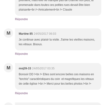
première, mais elle ne manque pas de charme non plus, la
promenade dans toutes ces petites rues devait être bien
plaisante<br /> Amicalement<br /> Claude
Répondre
M
Martine 85
24/05/2017 06:03
Je continue avec plaisir la visite. J'aime les vieilles maisons,
les vitraux. Bisous.
Répondre
M
mnj39-33
24/05/2017 03:35
Bonsoir DD !<br /> Elles sont encore belles ces maisons en
"torchis" caractéristiques du coin et magnifiques les vitraux
de cette église !<br /> Merci pour tes belles photos !<br />
Répondre