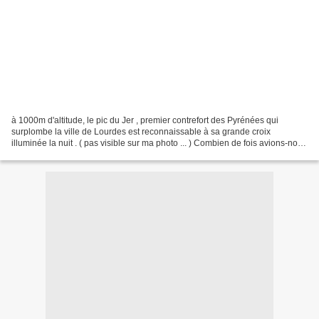
à 1000m d'altitude, le pic du Jer , premier contrefort des Pyrénées qui
surplombe la ville de Lourdes est reconnaissable à sa grande croix
illuminée la nuit . ( pas visible sur ma photo ... ) Combien de fois avions-nous
déjà vu cette pancarte sans ne...