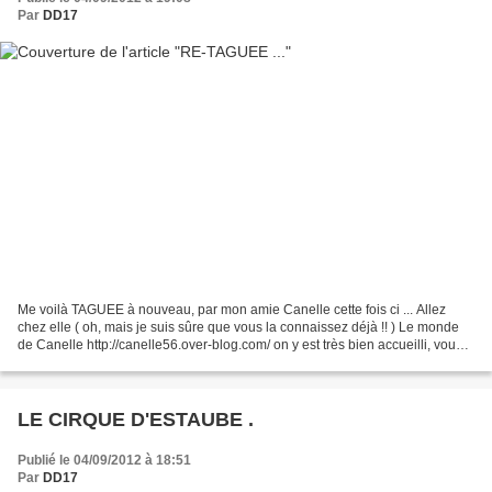
Par
DD17
Me voilà TAGUEE à nouveau, par mon amie Canelle cette fois ci ... Allez
chez elle ( oh, mais je suis sûre que vous la connaissez déjà !! ) Le monde
de Canelle http://canelle56.over-blog.com/ on y est très bien accueilli, vous
verrez : sa gentillesse est...
LE CIRQUE D'ESTAUBE .
Publié le 04/09/2012 à 18:51
Par
DD17