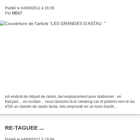
Publié le 04/09/2012 à 19:35
Par
DD17
joli endroit de départ de rando, bel emplacement pour stationner . en
français ... en occitan ... nous laissons là le camping-car et partons vers le lac
d'Oô un chemin de rando facile, très emprunté en ce mois d'août ...
RE-TAGUEE ...
Publié le 04/09/2012 à 19:08