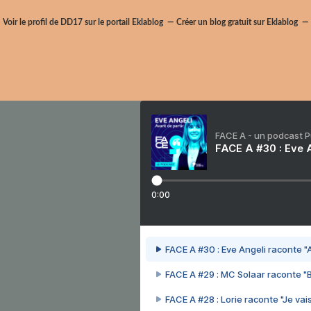
Voir le profil de
DD17
sur le portail Eklablog
Créer un blog gratuit sur Eklablog
FACE A - un podcast 
FACE A #30 : Eve A
0:00
FACE A #30 : Eve Angeli raconte "A
FACE A #29 : MC Solaar raconte "
FACE A #28 : Lorie raconte "Je vais