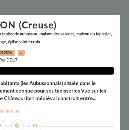
N (Creuse)
,
,
,
la tapisserie aubusson
maison des vallenet
maison du tapissier
,
loge
église sainte-croix
04.2026
…
Par DD17
bitants (les Aubussonnais) située dans le
ement connue pour ses tapisseries Vue sur les
re Château-fort médiéval construit entre...
ire la suite