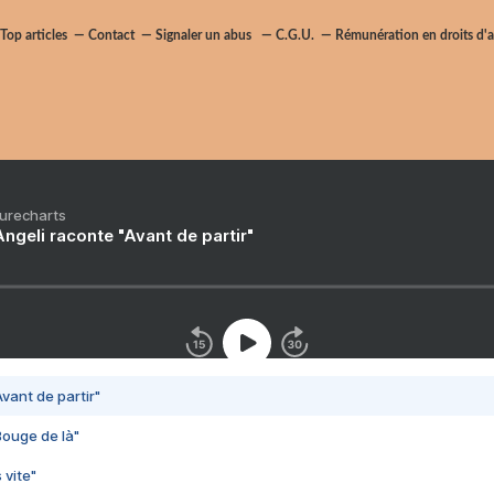
Top articles
Contact
Signaler un abus
C.G.U.
Rémunération en droits d'a
Purecharts
ngeli raconte "Avant de partir"
vant de partir"
Bouge de là"
 vite"