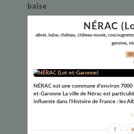
baise
NÉRAC (Lo
,
,
,
,
albret
baïse
château
château-musée
coucougnette
,
garonne
né
18.
NÉRAC est une commune d'environ 7000 hab
et-Garonne La ville de Nérac est particul
influente dans l'Histoire de France : les Alb
L