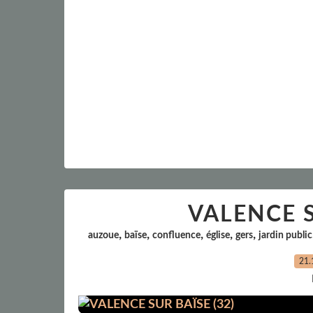
VALENCE S
,
,
,
,
,
auzoue
baïse
confluence
église
gers
jardin public
21.