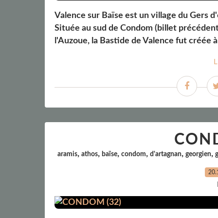
Valence sur Baïse est un village du Gers d
Située au sud de Condom (billet précédent)
l'Auzoue, la Bastide de Valence fut créée à 
L
COND
,
,
,
,
,
,
aramis
athos
baïse
condom
d'artagnan
georgien
20.