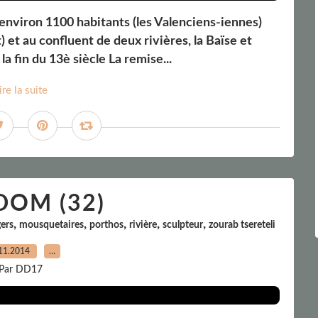
'environ 1100 habitants (les Valenciens-iennes)
 et au confluent de deux rivières, la Baïse et
la fin du 13è siècle La remise...
ire la suite
OM (32)
,
,
,
,
,
gers
mousquetaires
porthos
rivière
sculpteur
zourab tsereteli
11.2014
…
Par DD17