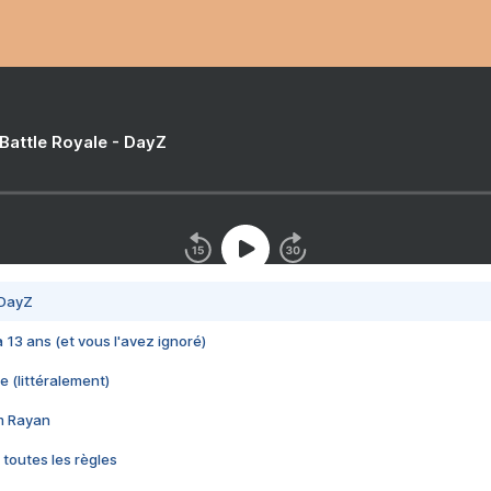
 Battle Royale - DayZ
 DayZ
 a 13 ans (et vous l'avez ignoré)
e (littéralement)
im Rayan
 toutes les règles