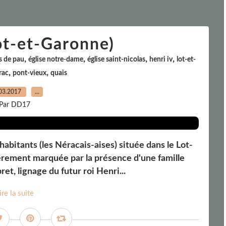
t-et-Garonne)
,
,
,
,
s de pau
église notre-dame
église saint-nicolas
henri iv
lot-et-
,
,
rac
pont-vieux
quais
03.2017
…
Par DD17
itants (les Néracais-aises) située dans le Lot-
ièrement marquée par la présence d'une famille
ret, lignage du futur roi Henri...
ire la suite