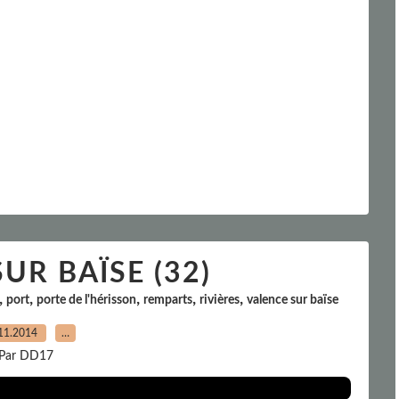
UR BAÏSE (32)
,
,
,
,
,
port
porte de l'hérisson
remparts
rivières
valence sur baïse
11.2014
…
Par DD17