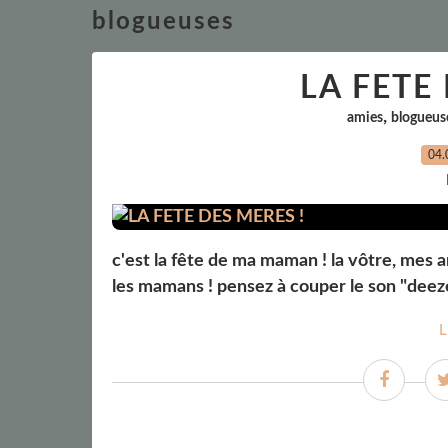
blogueuses
LA FETE
,
amies
blogueus
04.
c'est la fête de ma maman ! la vôtre, mes am
les mamans ! pensez à couper le son "deeze
L