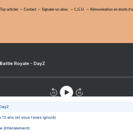
Top articles
Contact
Signaler un abus
C.G.U.
Rémunération en droits d'a
 Battle Royale - DayZ
 DayZ
 a 13 ans (et vous l'avez ignoré)
e (littéralement)