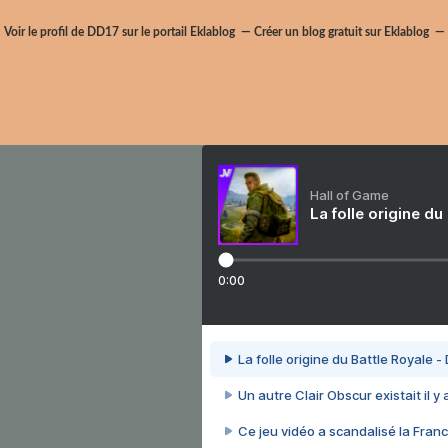
Voir le profil de
DD17
sur le portail Eklablog
Créer un blog gratuit sur Eklablog
Hall of Game
La folle origine du
0:00
La folle origine du Battle Royale -
Un autre Clair Obscur existait il y
Ce jeu vidéo a scandalisé la Franc