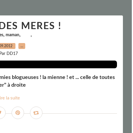
 DES MERES !
,
,
,
es
maman
09.2012
…
Par DD17
ies blogueuses ! la mienne ! et ... celle de toutes
r" à droite
ire la suite