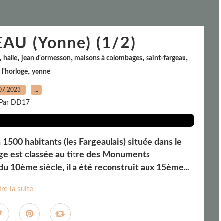
AU (Yonne) (1/2)
,
,
,
,
,
halle
jean d'ormesson
maisons à colombages
saint-fargeau
,
 l'horloge
yonne
07.2023
…
Par DD17
500 habitants (les Fargeaulais) située dans le
oge est classée au titre des Monuments
 10ème siècle, il a été reconstruit aux 15ème...
ire la suite