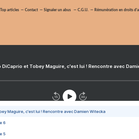
Top articles
Contact
Signaler un abus
C.G.U.
Rémunération en droits d'a
 DiCaprio et Tobey Maguire, c'est lui ! Rencontre avec Dam
bey Maguire, c'est lui ! Rencontre avec Damien Witecka
e 6
e 5