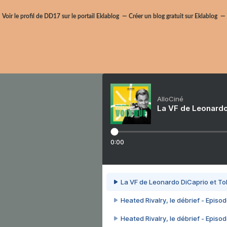
Voir le profil de
DD17
sur le portail Eklablog
Créer un blog gratuit sur Eklablog
AlloCiné
La VF de Leonardo
0:00
La VF de Leonardo DiCaprio et To
Heated Rivalry, le débrief - Episod
Heated Rivalry, le débrief - Episod