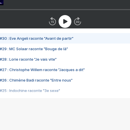
#30 : Eve Angeli raconte "Avant de partir"
#29 : MC Solaar raconte "Bouge de là"
28 : Lorie raconte "Je vais vite"
#27 : Christophe Willem raconte "Jacques a dit"
#26 : Chimène Badi raconte "Entre nous"
#25 : Indochine raconte "3e sexe"
#24 : Zaho raconte "C'est chelou"
#23 : Patrick Bruel raconte "Au café des délices"
#22 : Kyo raconte "Le chemin"