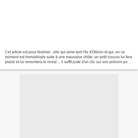
Cet article est pour Noémie , elle qui aime tant l'ïle d'Oléron et qui, en ce
moment est immobilisée suite à une mauvaise chûte, un petit coucou lui fera
plaisir et lui remontera le moral ... il suffit juste d'un clic sur son prénom pour
aller lui faire...