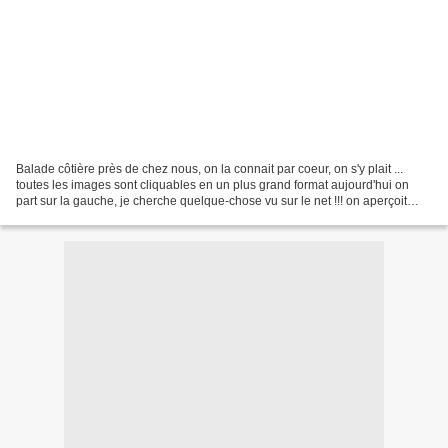
Balade côtière près de chez nous, on la connait par coeur, on s'y plait ...
toutes les images sont cliquables en un plus grand format aujourd'hui on
part sur la gauche, je cherche quelque-chose vu sur le net !!! on aperçoit
Cordouan ... bon, je vous l'accorde...