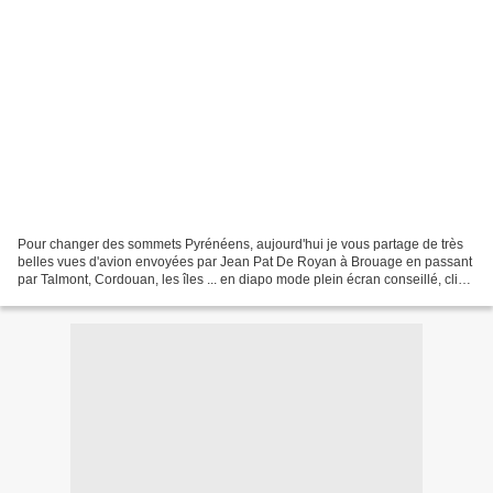
Pour changer des sommets Pyrénéens, aujourd'hui je vous partage de très
belles vues d'avion envoyées par Jean Pat De Royan à Brouage en passant
par Talmont, Cordouan, les îles ... en diapo mode plein écran conseillé, clic
sur le bouton à droite musique...