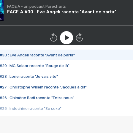
FACE A - un podcast Purecharts
FACE A #30 : Eve Angeli raconte "Avant de partir"
#30 : Eve Angeli raconte "Avant de partir"
#29 : MC Solaar raconte "Bouge de là"
28 : Lorie raconte "Je vais vite"
#27 : Christophe Willem raconte "Jacques a dit"
#26 : Chimène Badi raconte "Entre nous"
#25 : Indochine raconte "3e sexe"
#24 : Zaho raconte "C'est chelou"
#23 : Patrick Bruel raconte "Au café des délices"