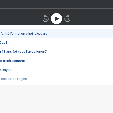
nsformé l’ennui en chef-d’œuvre
 DayZ
 a 13 ans (et vous l'avez ignoré)
e (littéralement)
im Rayan
 toutes les règles
s les jeux vidéo
us choquant de Rockstar ? - Le scandale BULLY
e plus moche de Steam