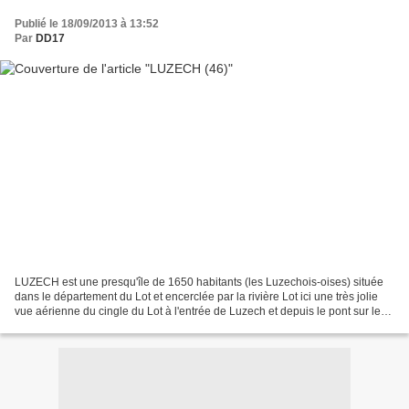
Publié le 18/09/2013 à 13:52
Par
DD17
LUZECH est une presqu'île de 1650 habitants (les Luzechois-oises) située
dans le département du Lot et encerclée par la rivière Lot ici une très jolie
vue aérienne du cingle du Lot à l'entrée de Luzech et depuis le pont sur le
Lot, sur notre gauche, droit...