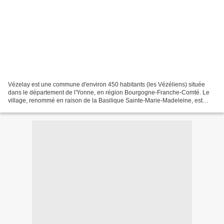
Vézelay est une commune d'environ 450 habitants (les Vézéliens) située
dans le département de l'Yonne, en région Bourgogne-Franche-Comté. Le
village, renommé en raison de la Basilique Sainte-Marie-Madeleine, est
classé parmi les Plus Beaux Villages de...