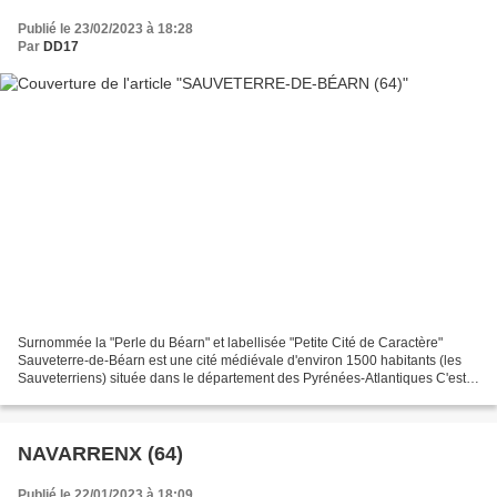
Publié le 23/02/2023 à 18:28
Par
DD17
Surnommée la "Perle du Béarn" et labellisée "Petite Cité de Caractère"
Sauveterre-de-Béarn est une cité médiévale d'environ 1500 habitants (les
Sauveterriens) située dans le département des Pyrénées-Atlantiques C'est
bien la 1ère fois que j'oublie de...
NAVARRENX (64)
Publié le 22/01/2023 à 18:09