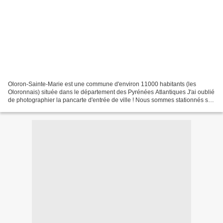
Oloron-Sainte-Marie est une commune d'environ 11000 habitants (les
Oloronnais) située dans le département des Pyrénées Atlantiques J'ai oublié
de photographier la pancarte d'entrée de ville ! Nous sommes stationnés sur
l'aire de c-cars gratuite, juste...