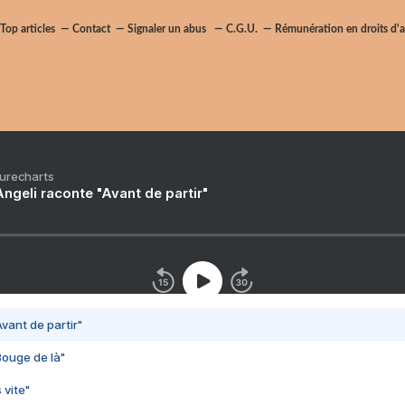
Top articles
Contact
Signaler un abus
C.G.U.
Rémunération en droits d'a
Purecharts
ngeli raconte "Avant de partir"
vant de partir"
Bouge de là"
 vite"