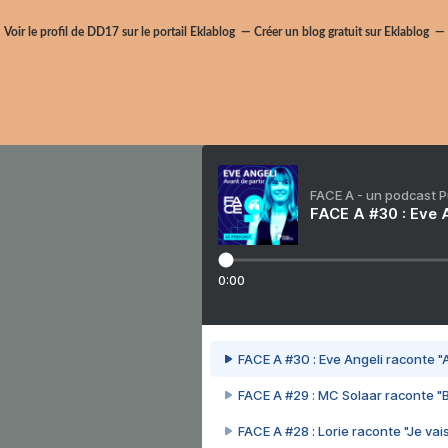
Voir le profil de
DD17
sur le portail Eklablog
Créer un blog gratuit sur Eklablog
FACE A - un podcast 
FACE A #30 : Eve A
0:00
FACE A #30 : Eve Angeli raconte "A
FACE A #29 : MC Solaar raconte "
FACE A #28 : Lorie raconte "Je vais