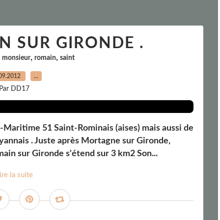
N SUR GIRONDE .
,
,
,
monsieur
romain
saint
09.2012
…
Par DD17
-Maritime 51 Saint-Rominais (aises) mais aussi de
nnais . Juste après Mortagne sur Gironde,
omain sur Gironde s'étend sur 3 km2 Son...
ire la suite