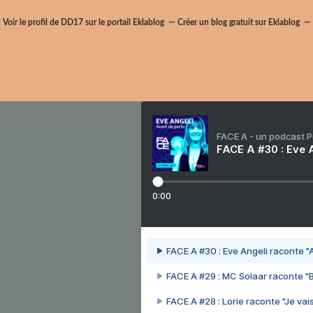
Voir le profil de
DD17
sur le portail Eklablog
Créer un blog gratuit sur Eklablog
FACE A - un podcast 
FACE A #30 : Eve A
0:00
FACE A #30 : Eve Angeli raconte "A
FACE A #29 : MC Solaar raconte "
FACE A #28 : Lorie raconte "Je vais