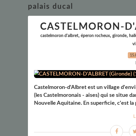
palais ducal
CASTELMORON-D'AL
,
,
,
castelmoron d'albret
éperon rocheux
gironde
hall
vi
15.
Castelmoron-d'Albret est un village d'envir
(les Castelmoronais - aises) qui se situe 
Nouvelle Aquitaine. En superficie, c'est la
L