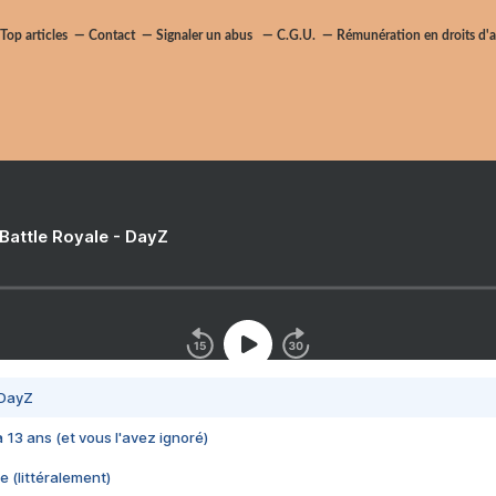
Top articles
Contact
Signaler un abus
C.G.U.
Rémunération en droits d'a
 Battle Royale - DayZ
 DayZ
 a 13 ans (et vous l'avez ignoré)
e (littéralement)