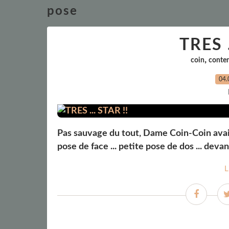
pose
TRES .
,
coin
conte
04.
Pas sauvage du tout, Dame Coin-Coin avait
pose de face ... petite pose de dos ... devan
L