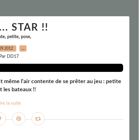
.. STAR !!
,
,
,
nte
petite
pose
09.2012
…
Par DD17
 même l'air contente de se prêter au jeu : petite
t les bateaux !!
ire la suite