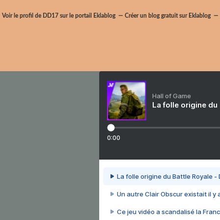
Voir le profil de
DD17
sur le portail Eklablog
Créer un blog gratuit sur Eklablog
Hall of Game
La folle origine du
0:00
La folle origine du Battle Royale -
Un autre Clair Obscur existait il y
Ce jeu vidéo a scandalisé la Franc