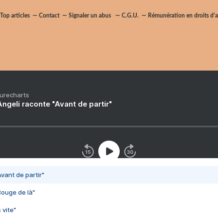
Top articles
Contact
Signaler un abus
C.G.U.
Rémunération en droits d'a
Purecharts
ngeli raconte "Avant de partir"
vant de partir"
Bouge de là"
 vite"