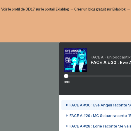
Voir le profil de
DD17
sur le portail Eklablog
Créer un blog gratuit sur Eklablog
FACE A - un podcast 
FACE A #30 : Eve A
0:00
FACE A #30 : Eve Angeli raconte "A
FACE A #29 : MC Solaar raconte "
FACE A #28 : Lorie raconte "Je vais