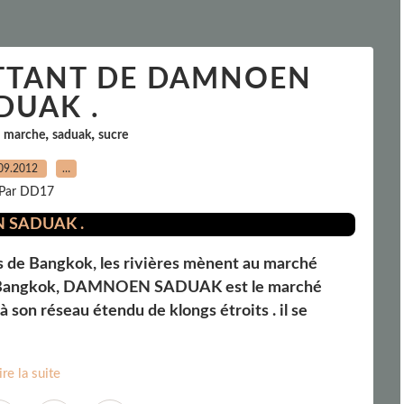
TTANT DE DAMNOEN
DUAK .
,
,
,
marche
saduak
sucre
09.2012
…
Par DD17
s de Bangkok, les rivières mènent au marché
 Bangkok, DAMNOEN SADUAK est le marché
à son réseau étendu de klongs étroits . il se
ire la suite