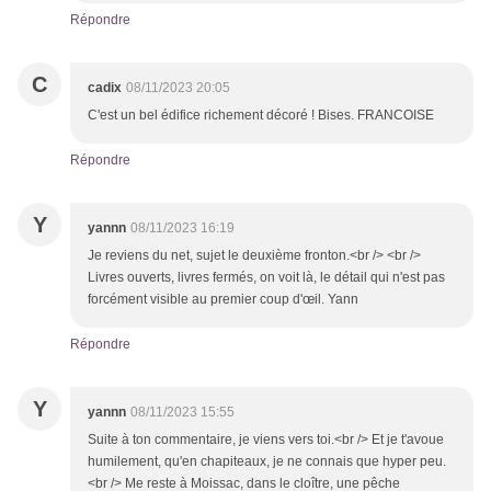
Répondre
C
cadix
08/11/2023 20:05
C'est un bel édifice richement décoré ! Bises. FRANCOISE
Répondre
Y
yannn
08/11/2023 16:19
Je reviens du net, sujet le deuxième fronton.<br /> <br />
Livres ouverts, livres fermés, on voit là, le détail qui n'est pas
forcément visible au premier coup d'œil. Yann
Répondre
Y
yannn
08/11/2023 15:55
Suite à ton commentaire, je viens vers toi.<br /> Et je t'avoue
humilement, qu'en chapiteaux, je ne connais que hyper peu.
<br /> Me reste à Moissac, dans le cloître, une pêche