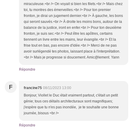
miraculeuse.<br /> On voyait si bien les filets.<br /> Mais chez
toi, tu montres des émerveilles.<br /> Pour ton premier
fronton, je dirai un jugement dernier.<br /> À gauche, les bons
qui seront sauvés.<br /> À droite les moins bons, autour de la
balance de la justice, iront en enfer.<br /> Pour ton deuxième
fronton, je suis sec.<br /> Peut être les apôtres, certains
tiennent un livre entre les mains, leur évangile.<br /> Et la
frise tout en bas, pas encore d'idée.<br /> Merci de ne pas
avoir surlégendé tes photos, laissant place à l'interprétation.
<br /> Mais je progresse si doucement. Amic@lement. Yann
Répondre
F
francine75
08/11/2023 13:00
Bonjour, Viollet le Duc était vraiment partout, c'était un petit
génie; tous ces détails architecturaux sont magnifiques;
j'espère que tu n'es pas inondée, je te souhaite une bonne
journée, bisous <br />
Répondre