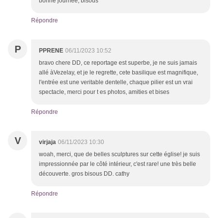
bonne journée, bisous
Répondre
P
PPRENE
06/11/2023 10:52
bravo chere DD, ce reportage est superbe, je ne suis jamais
allé àVezelay, et je le regrette, cete basilique est magnifique,
l'entrée est une veritable dentelle, chaque pilier est un vrai
spectacle, merci pour t es photos, amities et bises
Répondre
V
virjaja
06/11/2023 10:30
woah, merci, que de belles sculptures sur cette église! je suis
impressionnée par le côté intérieur, c'est rare! une très belle
découverte. gros bisous DD. cathy
Répondre