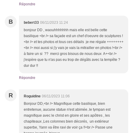
Répondre
B
bebert33
06/11/2023 11:24
bonjour DD , waouhhhhhhh mais elle est belle cette
basilique <br /> sa façade est un chef d'oeuvre de sculptures !
<br /> et tes photos et tous ces détails je me régale ++++++++
<br /> moi aussi si j'y vais je vais la mitrailler en photos !<br />
à faire un si ?? merci gros bisous de nous deux A+<br />
j'espère que tu n'as pas eu trop de dégâts avec la tempête ?
dur dur !!
Répondre
R
Roguidine
06/11/2023 11:06
Bonjour DD,<br /> Magnifique cette basilique, bien
entretenue, aucune statue n'est abimée..le tympan est
magnifique avec le christ en gloire et ses apôtres , les
chapiteaux ,Les colonnes bien décorés, un extérieur
superbe, Yann va être ravi de voir ça !!<br /> Passe une