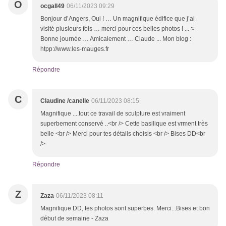
O
ocgall49
06/11/2023 09:29
Bonjour d’Angers, Oui ! … Un magnifique édifice que j’ai
visité plusieurs fois … merci pour ces belles photos ! ... ≈
Bonne journée … Amicalement … Claude ... Mon blog :
htpp://www.les-mauges.fr
Répondre
C
Claudine /canelle
06/11/2023 08:15
Magnifique ....tout ce travail de sculpture est vraiment
superbement conservé ..<br /> Cette basilique est vrment très
belle <br /> Merci pour tes détails choisis <br /> Bises DD<br
/>
Répondre
Z
Zaza
06/11/2023 08:11
Magnifique DD, tes photos sont superbes. Merci...Bises et bon
début de semaine - Zaza